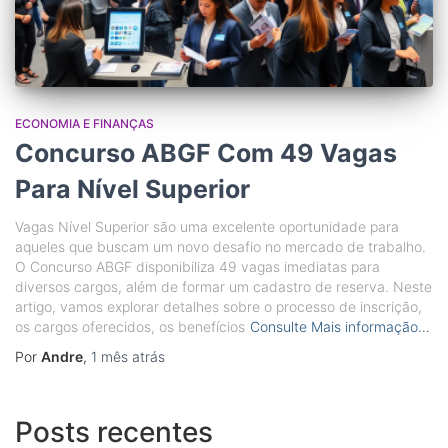
ECONOMIA E FINANÇAS
Concurso ABGF Com 49 Vagas
Para Nível Superior
Vagas Nível Superior são uma excelente oportunidade para
aqueles que buscam um novo desafio no mercado de trabalho.
O Concurso ABGF disponibiliza 49 vagas imediatas para
diversos cargos, além de formar um cadastro de reserva. Neste
artigo, vamos explorar detalhes sobre o processo de inscrição,
os cargos oferecidos, os benefícios
Consulte Mais informação…
Por
Andre
,
1 mês
atrás
Posts recentes