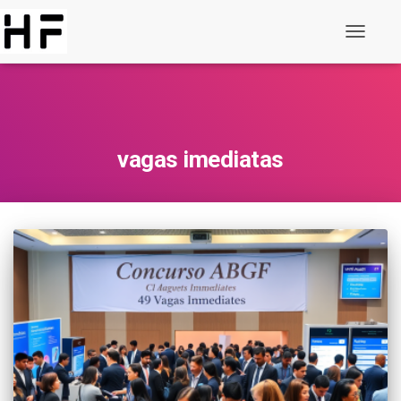
Alternar
de
navegaç
vagas imediatas