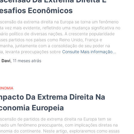
esafios Econômicos
scensão da extrema direita na Europa se torna um fenômeno
a vez mais evidente, refletindo uma mudança significativa no
ário político de diversas nações. A crescente popularidade
ses partidos nos países como Reino Unido, França e
emanha, juntamente com a consolidação de seu poder na
lia, levanta preocupações sobre
Consulte Mais informação…
r
Davi
,
11 meses
atrás
ONOMIA
mpacto Da Extrema Direita Na
conomia Europeia
scensão de partidos de extrema direita na Europa tem se
rnado um fenômeno preocupante, com implicações diretas na
nomia do continente. Neste artigo, exploraremos como essas