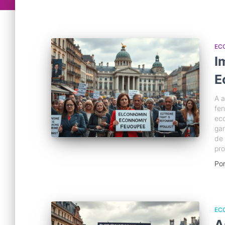
EC
I
E
A a
fe
eco
ga
de 
pro
Po
EC
A