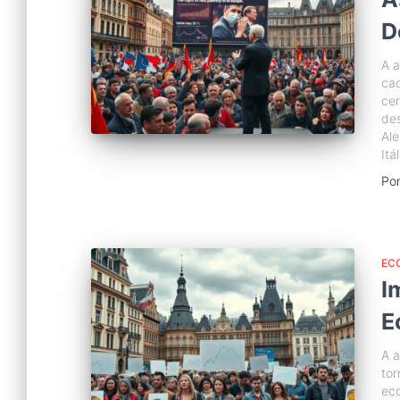
D
A a
cad
cen
des
Al
Itá
Po
EC
I
E
A a
to
eco