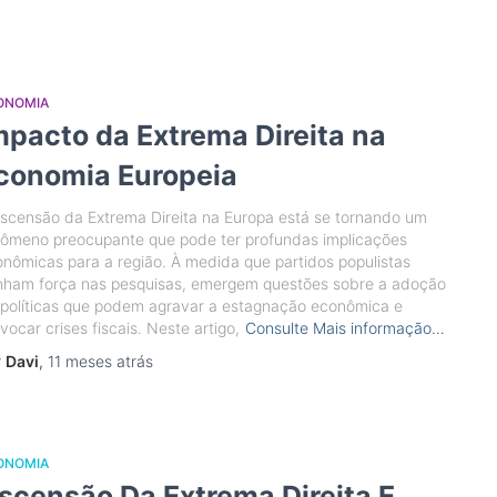
ONOMIA
mpacto da Extrema Direita na
conomia Europeia
scensão da Extrema Direita na Europa está se tornando um
nômeno preocupante que pode ter profundas implicações
nômicas para a região. À medida que partidos populistas
nham força nas pesquisas, emergem questões sobre a adoção
políticas que podem agravar a estagnação econômica e
vocar crises fiscais. Neste artigo,
Consulte Mais informação…
r
Davi
,
11 meses
atrás
ONOMIA
scensão Da Extrema Direita E