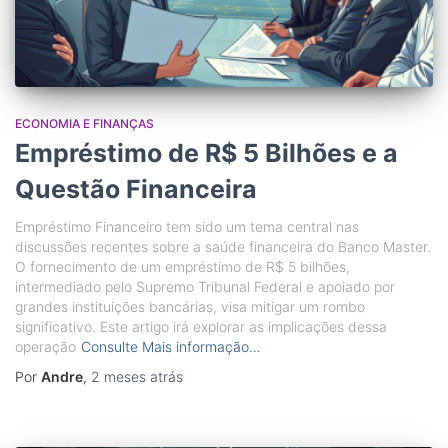
ECONOMIA E FINANÇAS
Empréstimo de R$ 5 Bilhões e a
Questão Financeira
Empréstimo Financeiro tem sido um tema central nas
discussões recentes sobre a saúde financeira do Banco Master.
O fornecimento de um empréstimo de R$ 5 bilhões,
intermediado pelo Supremo Tribunal Federal e apoiado por
grandes instituições bancárias, visa mitigar um rombo
significativo. Este artigo irá explorar as implicações dessa
operação
Consulte Mais informação…
Por
Andre
,
2 meses
atrás