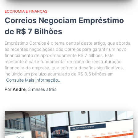
ECONOMIA E FINANÇAS
Correios Negociam Empréstimo
de R$ 7 Bilhões
Empréstimo Correios é o tema central deste artigo, que aborda
as recentes negociações dos Correios para garantir um novo
financiamento de aproximadamente R$ 7 bilhões. Este
montante é parte fundamental do plano de reestruturação
financeira da empresa, que enfrenta desafios significativos,
incluindo um prejuízo acumulado de R$ 8,5 bilhões em
Consulte Mais informação…
Por
Andre
,
3 meses
atrás