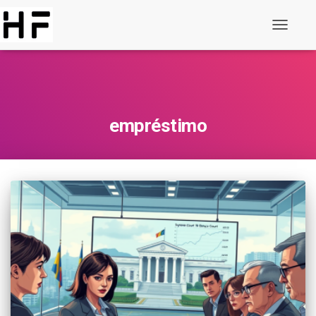
Alternar
de
navegaç
empréstimo