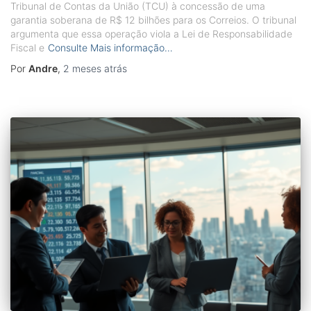
Tribunal de Contas da União (TCU) à concessão de uma
garantia soberana de R$ 12 bilhões para os Correios. O tribunal
argumenta que essa operação viola a Lei de Responsabilidade
Fiscal e
Consulte Mais informação…
Por
Andre
,
2 meses
atrás