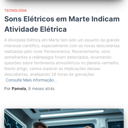
TECNOLOGIA
Sons Elétricos em Marte Indicam
Atividade Elétrica
A Atividade Elétrica em Marte tem sido um assunto de grande
interesse científico, especialmente com as novas descobertas
realizadas pelo rover Perseverance. Recentemente, sons
semelhantes a relâmpagos foram detectados, levantando
questões sobre fenômenos atmosféricos no planeta vermelho.
Neste artigo, vamos explorar as implicações dessas
descobertas, analisando 28 horas de gravações
Consulte Mais informação…
Por
Pamela
,
8 meses
atrás