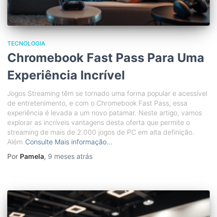
TECNOLOGIA
Chromebook Fast Pass Para Uma
Experiência Incrível
Jogos Streaming têm se tornado uma forma popular e acessível
de entretenimento, e com o Chromebook Fast Pass, essa
experiência é levada a um novo patamar. Neste artigo, vamos
explorar as incríveis vantagens desta oferta que permite o
streaming de mais de 2.000 jogos de PC em alta definição.
Além
Consulte Mais informação…
Por
Pamela
,
9 meses
atrás