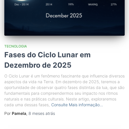
TECNOLOGIA
Fases do Ciclo Lunar em
Dezembro de 2025
O Ciclo Lunar é um fenômeno fascinante que influencia diversos
aspectos da vida na Terra. Em dezembro de 2025, teremos a
oportunidade de observar quatro fases distintas da lua, que são
fundamentais para compreendermos seu impacto nos ritmos
naturais e nas práticas culturais. Neste artigo, exploraremos
cada uma dessas fases,
Consulte Mais informação…
Por
Pamela
,
8 meses
atrás