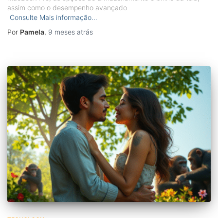
assim como o desempenho avançado
Consulte Mais informação…
Por
Pamela
,
9 meses
atrás