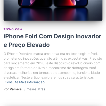
TECNOLOGIA
iPhone Fold Com Design Inovador
e Preço Elevado
O iPhone Dobrável marca uma nova era na tecnologia móvel,
prometendo inovações que vão além das expectativas. Previsto
para lançamento em 2026, este dispositivo revolucionário com
design em formato de livro e mecanismo de dobragem trará
diversas melhorias em termos de desempenho, funcionalidade
e estética. Neste artigo, exploraremos suas características
Consulte Mais informação…
Por
Pamela
,
8 meses
atrás