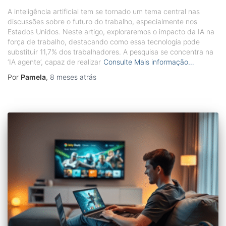
A inteligência artificial tem se tornado um tema central nas
discussões sobre o futuro do trabalho, especialmente nos
Estados Unidos. Neste artigo, exploraremos o impacto da IA na
força de trabalho, destacando como essa tecnologia pode
substituir 11,7% dos trabalhadores. A pesquisa se concentra na
‘IA agente’, capaz de realizar
Consulte Mais informação…
Por
Pamela
,
8 meses
atrás