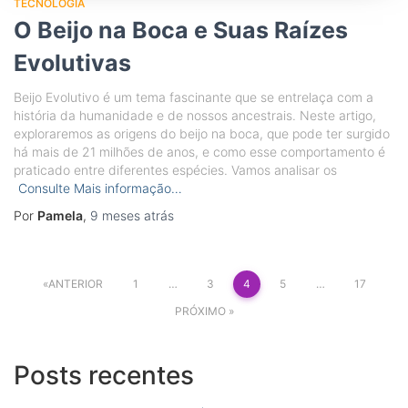
TECNOLOGIA
O Beijo na Boca e Suas Raízes
Evolutivas
Beijo Evolutivo é um tema fascinante que se entrelaça com a
história da humanidade e de nossos ancestrais. Neste artigo,
exploraremos as origens do beijo na boca, que pode ter surgido
há mais de 21 milhões de anos, e como esse comportamento é
praticado entre diferentes espécies. Vamos analisar os
Consulte Mais informação…
Por
Pamela
,
9 meses
atrás
Paginação
ANTERIOR
1
…
3
4
5
…
17
de
PRÓXIMO
posts
Posts recentes