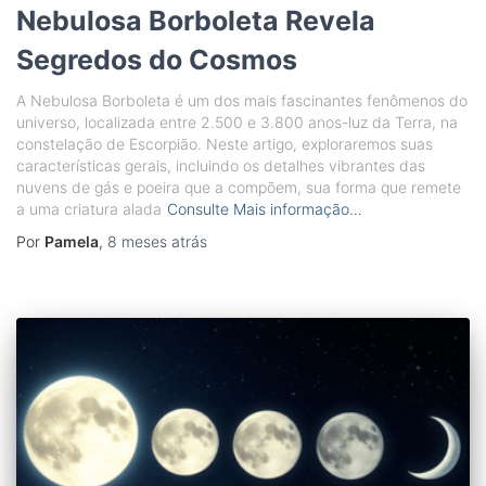
Nebulosa Borboleta Revela
Segredos do Cosmos
A Nebulosa Borboleta é um dos mais fascinantes fenômenos do
universo, localizada entre 2.500 e 3.800 anos-luz da Terra, na
constelação de Escorpião. Neste artigo, exploraremos suas
características gerais, incluindo os detalhes vibrantes das
nuvens de gás e poeira que a compõem, sua forma que remete
a uma criatura alada
Consulte Mais informação…
Por
Pamela
,
8 meses
atrás