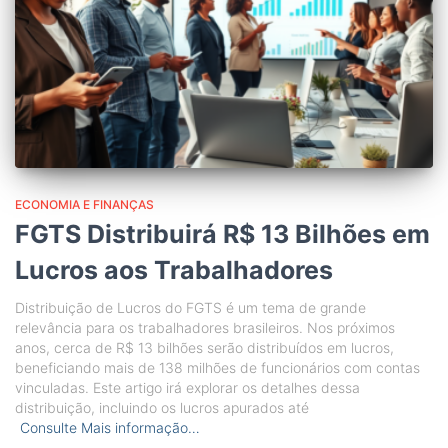
ECONOMIA E FINANÇAS
FGTS Distribuirá R$ 13 Bilhões em
Lucros aos Trabalhadores
Distribuição de Lucros do FGTS é um tema de grande
relevância para os trabalhadores brasileiros. Nos próximos
anos, cerca de R$ 13 bilhões serão distribuídos em lucros,
beneficiando mais de 138 milhões de funcionários com contas
vinculadas. Este artigo irá explorar os detalhes dessa
distribuição, incluindo os lucros apurados até
Consulte Mais informação…