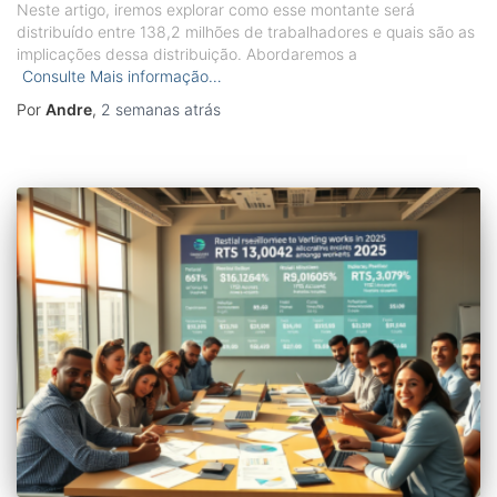
Neste artigo, iremos explorar como esse montante será
distribuído entre 138,2 milhões de trabalhadores e quais são as
implicações dessa distribuição. Abordaremos a
Consulte Mais informação…
Por
Andre
,
2 semanas
atrás