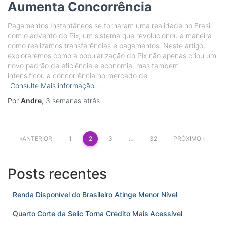
Aumenta Concorrência
Pagamentos Instantâneos se tornaram uma realidade no Brasil
com o advento do Pix, um sistema que revolucionou a maneira
como realizamos transferências e pagamentos. Neste artigo,
exploraremos como a popularização do Pix não apenas criou um
novo padrão de eficiência e economia, mas também
intensificou a concorrência no mercado de
Consulte Mais informação…
Por
Andre
,
3 semanas
atrás
Paginação
ANTERIOR
1
2
3
…
32
PRÓXIMO
de
posts
Posts recentes
Renda Disponível do Brasileiro Atinge Menor Nível
Quarto Corte da Selic Torna Crédito Mais Acessível