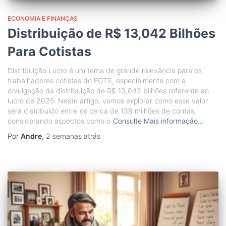
ECONOMIA E FINANÇAS
Distribuição de R$ 13,042 Bilhões
Para Cotistas
Distribuição Lucro é um tema de grande relevância para os
trabalhadores cotistas do FGTS, especialmente com a
divulgação da distribuição de R$ 13,042 bilhões referente ao
lucro de 2025. Neste artigo, vamos explorar como esse valor
será distribuído entre os cerca de 138 milhões de contas,
considerando aspectos como o
Consulte Mais informação…
Por
Andre
,
2 semanas
atrás