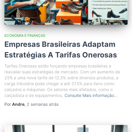
ECONOMIA E FINANÇAS
Empresas Brasileiras Adaptam
Estratégias A Tarifas Onerosas
Tarifas Onerosas estão forçando empresas brasileiras a
reavaliar suas estratégias de mercado. Com um aumento de
25% e uma nova tarifa de 12,5% sobre diversos produtos, a
carga tributária pode chegar a até 37,5% para itens como
calçados e máquinas. Os setores mais afetados, como o
calçadista e de equipamentos,
Consulte Mais informação…
Por
Andre
,
2 semanas
atrás