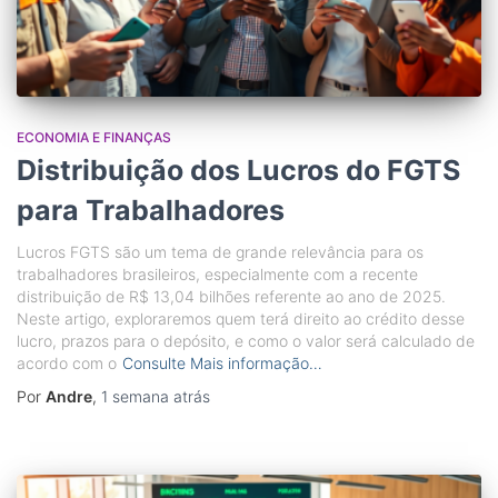
ECONOMIA E FINANÇAS
Distribuição dos Lucros do FGTS
para Trabalhadores
Lucros FGTS são um tema de grande relevância para os
trabalhadores brasileiros, especialmente com a recente
distribuição de R$ 13,04 bilhões referente ao ano de 2025.
Neste artigo, exploraremos quem terá direito ao crédito desse
lucro, prazos para o depósito, e como o valor será calculado de
acordo com o
Consulte Mais informação…
Por
Andre
,
1 semana
atrás