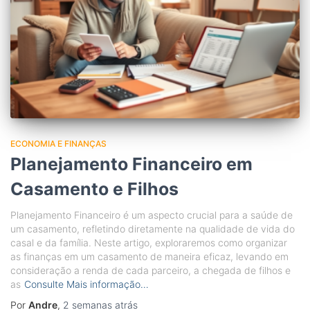
ECONOMIA E FINANÇAS
Planejamento Financeiro em
Casamento e Filhos
Planejamento Financeiro é um aspecto crucial para a saúde de
um casamento, refletindo diretamente na qualidade de vida do
casal e da família. Neste artigo, exploraremos como organizar
as finanças em um casamento de maneira eficaz, levando em
consideração a renda de cada parceiro, a chegada de filhos e
as
Consulte Mais informação…
Por
Andre
,
2 semanas
atrás