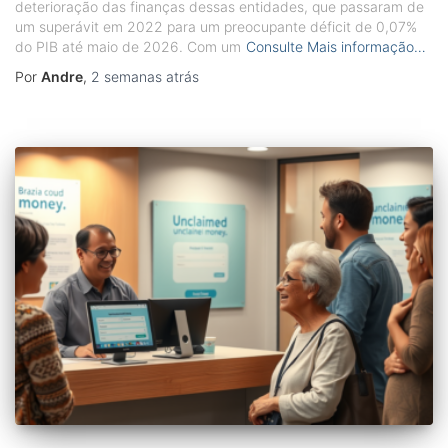
deterioração das finanças dessas entidades, que passaram de
um superávit em 2022 para um preocupante déficit de 0,07%
do PIB até maio de 2026. Com um
Consulte Mais informação…
Por
Andre
,
2 semanas
atrás