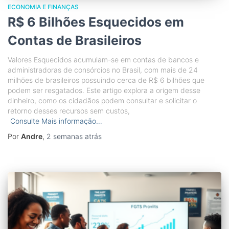
ECONOMIA E FINANÇAS
R$ 6 Bilhões Esquecidos em
Contas de Brasileiros
Valores Esquecidos acumulam-se em contas de bancos e
administradoras de consórcios no Brasil, com mais de 24
milhões de brasileiros possuindo cerca de R$ 6 bilhões que
podem ser resgatados. Este artigo explora a origem desse
dinheiro, como os cidadãos podem consultar e solicitar o
retorno desses recursos sem custos,
Consulte Mais informação…
Por
Andre
,
2 semanas
atrás