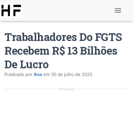
A
l
t
e
Trabalhadores Do FGTS
r
n
a
Recebem R$ 13 Bilhões
r
d
De Lucro
e
n
a
Publicado por
Ana
em
30 de julho de 2025
v
e
g
Anúncios
a
ç
ã
o