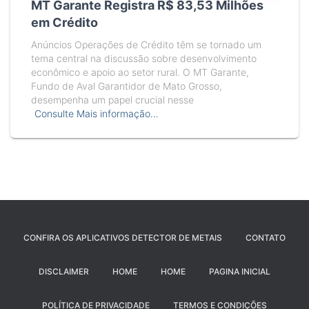
MT Garante Registra R$ 83,53 Milhões
em Crédito
Anúncios Operações de Crédito têm se tornado um
tema central na discussão sobre desenvolvimento
econômico e apoio ao setor rural. O MT Garante,
Fundo de Aval Garantidor de Mato Grosso,
desempenha um papel crucial nesse
Consulte Mais informação…
CONFIRA OS APLICATIVOS DETECTOR DE METAIS
CONTATO
DISCLAIMER
HOME
HOME
PAGINA INICIAL
POLÍTICA DE PRIVACIDADE
TERMOS E CONDIÇÕES