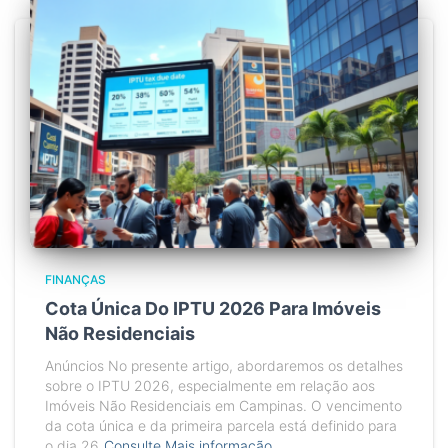
FINANÇAS
Cota Única Do IPTU 2026 Para Imóveis
Não Residenciais
Anúncios No presente artigo, abordaremos os detalhes
sobre o IPTU 2026, especialmente em relação aos
Imóveis Não Residenciais em Campinas. O vencimento
da cota única e da primeira parcela está definido para
o dia 26
Consulte Mais informação…