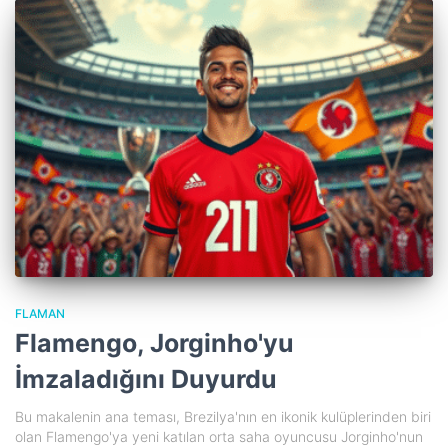
FLAMAN
Flamengo, Jorginho'yu
İmzaladığını Duyurdu
Bu makalenin ana teması, Brezilya'nın en ikonik kulüplerinden biri
olan Flamengo'ya yeni katılan orta saha oyuncusu Jorginho'nun