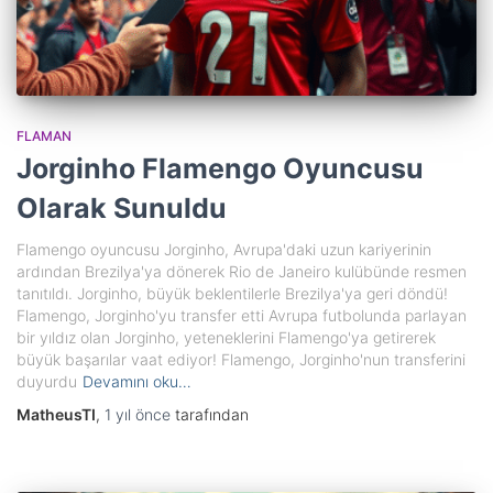
FLAMAN
Jorginho Flamengo Oyuncusu
Olarak Sunuldu
Flamengo oyuncusu Jorginho, Avrupa'daki uzun kariyerinin
ardından Brezilya'ya dönerek Rio de Janeiro kulübünde resmen
tanıtıldı. Jorginho, büyük beklentilerle Brezilya'ya geri döndü!
Flamengo, Jorginho'yu transfer etti Avrupa futbolunda parlayan
bir yıldız olan Jorginho, yeteneklerini Flamengo'ya getirerek
büyük başarılar vaat ediyor! Flamengo, Jorginho'nun transferini
duyurdu
Devamını oku…
MatheusTI
,
1 yıl
önce
tarafından