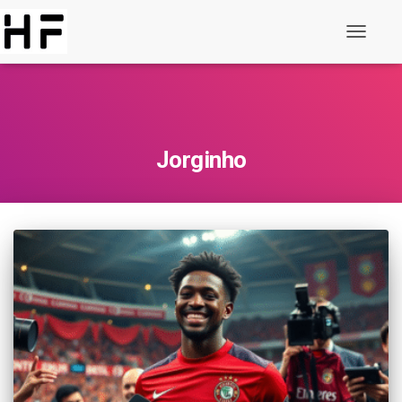
Gezinme
Değiştir
Jorginho