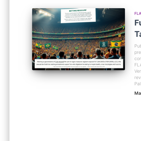
FL
F
T
Pu
pre
com
FL
Ven
rev
Pal
Ma