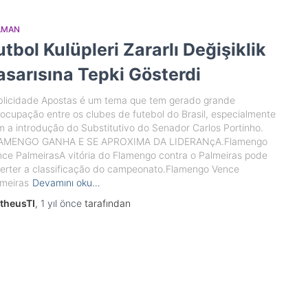
AMAN
utbol Kulüpleri Zararlı Değişiklik
asarısına Tepki Gösterdi
blicidade Apostas é um tema que tem gerado grande
ocupação entre os clubes de futebol do Brasil, especialmente
 a introdução do Substitutivo do Senador Carlos Portinho.
AMENGO GANHA E SE APROXIMA DA LIDERANçA.Flamengo
ce PalmeirasA vitória do Flamengo contra o Palmeiras pode
erter a classificação do campeonato.Flamengo Vence
meiras
Devamını oku…
theusTI
,
1 yıl
önce
tarafından