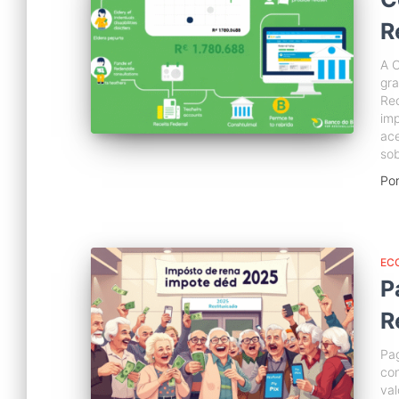
R
A C
gra
Rec
imp
ace
sob
Po
EC
P
R
Pag
con
val