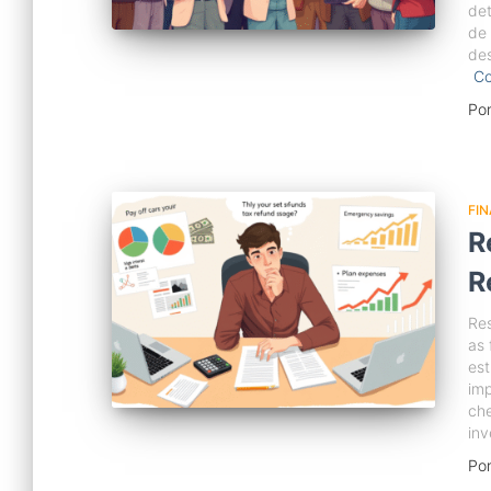
det
de 
des
Co
Po
FI
R
R
Res
as 
est
imp
che
inv
Po