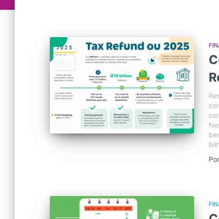
FI
C
R
Res
con
con
Nes
ben
bil
Po
FI
C