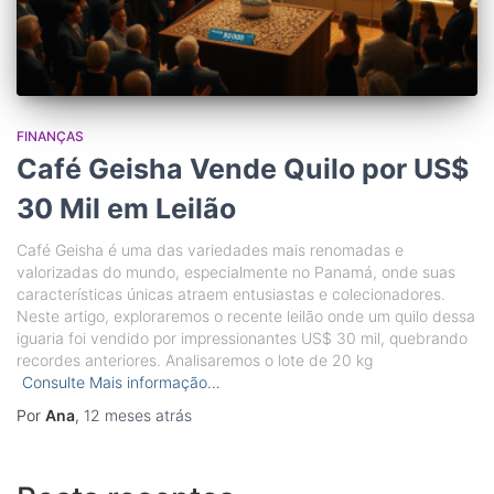
FINANÇAS
Café Geisha Vende Quilo por US$
30 Mil em Leilão
Café Geisha é uma das variedades mais renomadas e
valorizadas do mundo, especialmente no Panamá, onde suas
características únicas atraem entusiastas e colecionadores.
Neste artigo, exploraremos o recente leilão onde um quilo dessa
iguaria foi vendido por impressionantes US$ 30 mil, quebrando
recordes anteriores. Analisaremos o lote de 20 kg
Consulte Mais informação…
Por
Ana
,
12 meses
atrás