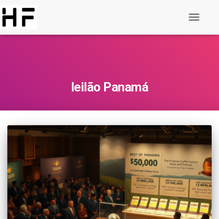
Alternar
de
navegaç
leilão Panamá