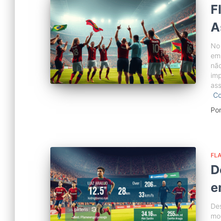
F
A
No 
em 
nã
imp
ass
Co
Po
FL
D
e
De
mod