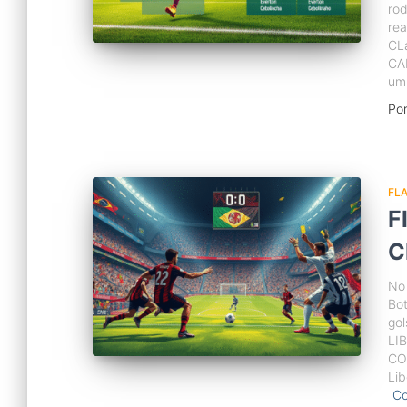
rod
re
CL
CA
um
Po
FL
F
C
No 
Bot
go
LI
CO
Li
Co