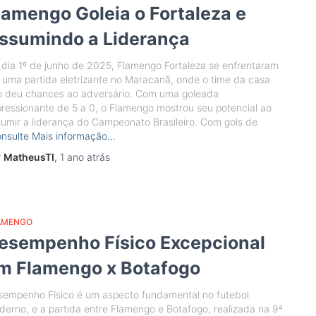
lamengo Goleia o Fortaleza e
ssumindo a Liderança
dia 1º de junho de 2025, Flamengo Fortaleza se enfrentaram
uma partida eletrizante no Maracanã, onde o time da casa
o deu chances ao adversário. Com uma goleada
ressionante de 5 a 0, o Flamengo mostrou seu potencial ao
umir a liderança do Campeonato Brasileiro. Com gols de
nsulte Mais informação…
r
MatheusTI
,
1 ano
atrás
AMENGO
esempenho Físico Excepcional
m Flamengo x Botafogo
sempenho Físico é um aspecto fundamental no futebol
erno, e a partida entre Flamengo e Botafogo, realizada na 9ª