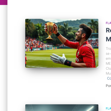
FL
R
M
Tro
se 
em
ME
Clu
Mun
Co
Po
FL