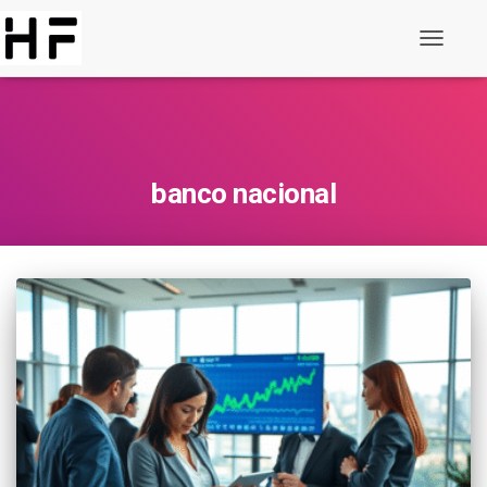
Alternar
de
navegaç
banco nacional