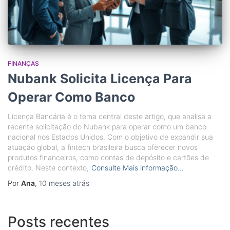
FINANÇAS
Nubank Solicita Licença Para
Operar Como Banco
Licença Bancária é o tema central deste artigo, que analisa a
recente solicitação do Nubank para operar como um banco
nacional nos Estados Unidos. Com o objetivo de expandir sua
atuação global, a fintech brasileira busca oferecer novos
produtos financeiros, como contas de depósito e cartões de
crédito. Neste contexto,
Consulte Mais informação…
Por
Ana
,
10 meses
atrás
Posts recentes