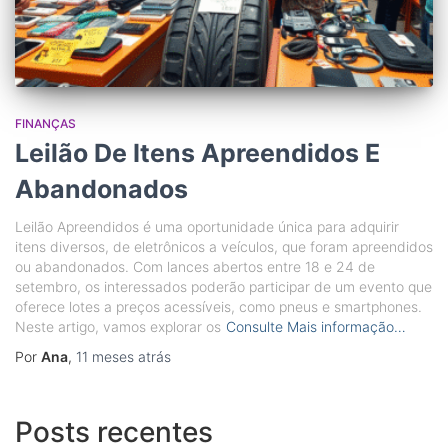
FINANÇAS
Leilão De Itens Apreendidos E
Abandonados
Leilão Apreendidos é uma oportunidade única para adquirir
itens diversos, de eletrônicos a veículos, que foram apreendidos
ou abandonados. Com lances abertos entre 18 e 24 de
setembro, os interessados poderão participar de um evento que
oferece lotes a preços acessíveis, como pneus e smartphones.
Neste artigo, vamos explorar os
Consulte Mais informação…
Por
Ana
,
11 meses
atrás
Posts recentes