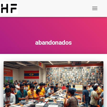
Alternar
de
navegaç
abandonados