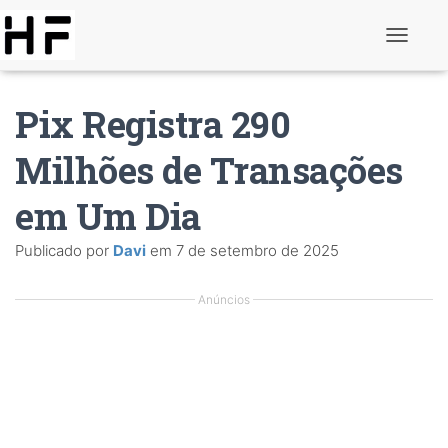
A
l
t
e
Pix Registra 290
r
n
a
Milhões de Transações
r
d
em Um Dia
e
n
a
Publicado por
Davi
em
7 de setembro de 2025
v
e
g
Anúncios
a
ç
ã
o