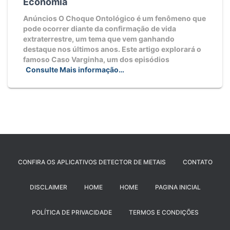
Economia
Anúncios O Choque Ontológico é um fenômeno que
pode ocorrer diante da confirmação de vida
extraterrestre, um tema que vem ganhando
destaque nos últimos anos. Este artigo explorará o
famoso Caso Varginha, um dos episódios
Consulte Mais informação…
CONFIRA OS APLICATIVOS DETECTOR DE METAIS
CONTATO
DISCLAIMER
HOME
HOME
PAGINA INICIAL
POLÍTICA DE PRIVACIDADE
TERMOS E CONDIÇÕES