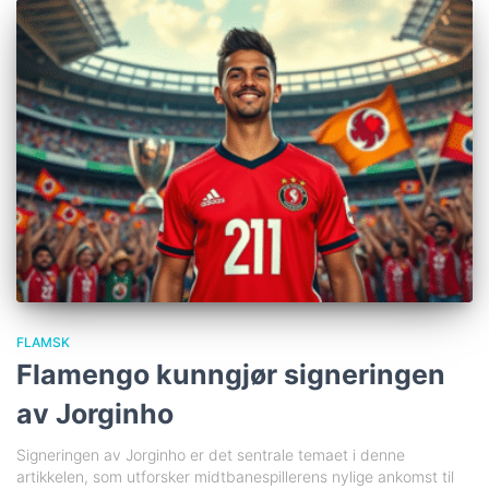
FLAMSK
Flamengo kunngjør signeringen
av Jorginho
Signeringen av Jorginho er det sentrale temaet i denne
artikkelen, som utforsker midtbanespillerens nylige ankomst til