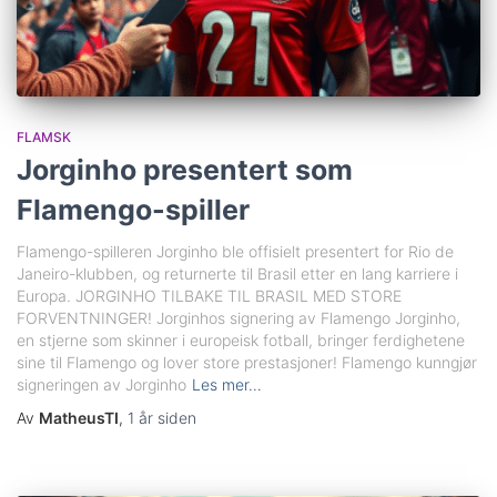
FLAMSK
Jorginho presentert som
Flamengo-spiller
Flamengo-spilleren Jorginho ble offisielt presentert for Rio de
Janeiro-klubben, og returnerte til Brasil etter en lang karriere i
Europa. JORGINHO TILBAKE TIL BRASIL MED STORE
FORVENTNINGER! Jorginhos signering av Flamengo Jorginho,
en stjerne som skinner i europeisk fotball, bringer ferdighetene
sine til Flamengo og lover store prestasjoner! Flamengo kunngjør
signeringen av Jorginho
Les mer…
Av
MatheusTI
,
1 år
siden