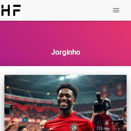
Slå
på
navigeri
Jorginho