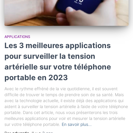
APPLICATIONS
Les 3 meilleures applications
pour surveiller la tension
artérielle sur votre téléphone
portable en 2023
Avec le rythme effréné de la vie quotidienne, il est souvent
difficile de trouver le temps de prendre soin de sa santé. Mais
avec la technologie actuelle, il existe déjà des applications qui
aident à surveiller la tension artérielle à l’aide de votre téléphone
portable. Dans cet article, nous vous présenterons les trois
meilleures applications pour voir et mesurer la tension artérielle
sur votre téléphone portable.
En savoir plus…