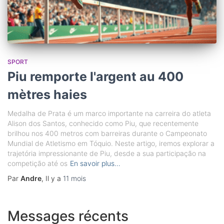
SPORT
Piu remporte l'argent au 400
mètres haies
Medalha de Prata é um marco importante na carreira do atleta
Alison dos Santos, conhecido como Piu, que recentemente
brilhou nos 400 metros com barreiras durante o Campeonato
Mundial de Atletismo em Tóquio. Neste artigo, iremos explorar a
trajetória impressionante de Piu, desde a sua participação na
competição até os
En savoir plus…
Par
Andre
, Il y a
11 mois
Messages récents