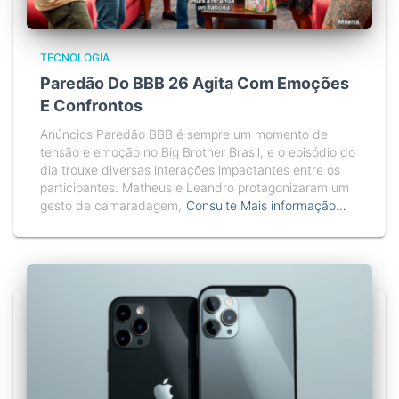
TECNOLOGIA
Paredão Do BBB 26 Agita Com Emoções
E Confrontos
Anúncios Paredão BBB é sempre um momento de
tensão e emoção no Big Brother Brasil, e o episódio do
dia trouxe diversas interações impactantes entre os
participantes. Matheus e Leandro protagonizaram um
gesto de camaradagem,
Consulte Mais informação…