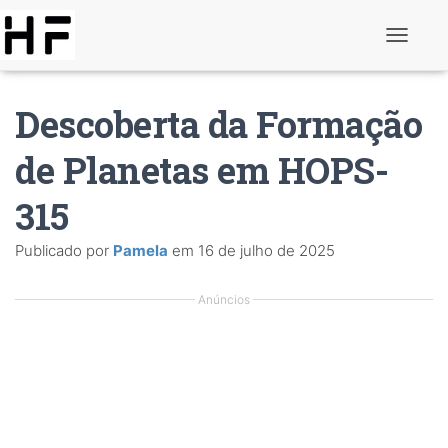
A
l
t
e
Descoberta da Formação
r
n
a
de Planetas em HOPS-
r
d
315
e
n
a
Publicado por
Pamela
em
16 de julho de 2025
v
e
g
Anúncios
a
ç
ã
o