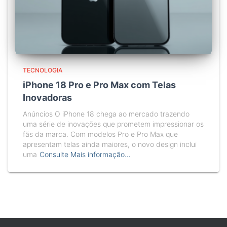
TECNOLOGIA
iPhone 18 Pro e Pro Max com Telas
Inovadoras
Anúncios O iPhone 18 chega ao mercado trazendo
uma série de inovações que prometem impressionar os
fãs da marca. Com modelos Pro e Pro Max que
apresentam telas ainda maiores, o novo design inclui
uma
Consulte Mais informação…