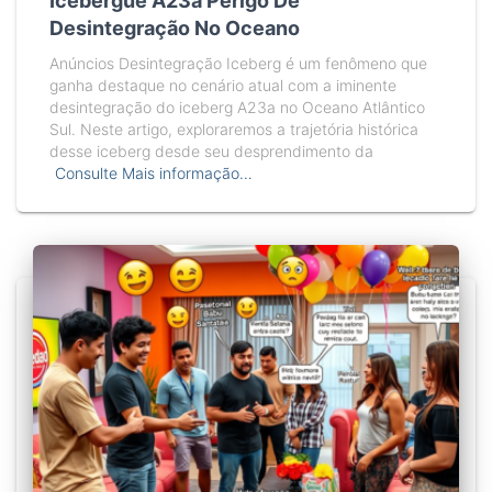
Icebergue A23a Perigo De
Desintegração No Oceano
Anúncios Desintegração Iceberg é um fenômeno que
ganha destaque no cenário atual com a iminente
desintegração do iceberg A23a no Oceano Atlântico
Sul. Neste artigo, exploraremos a trajetória histórica
desse iceberg desde seu desprendimento da
Consulte Mais informação…