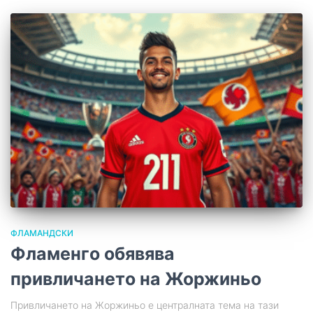
ФЛАМАНДСКИ
Фламенго обявява
привличането на Жоржиньо
Привличането на Жоржиньо е централната тема на тази