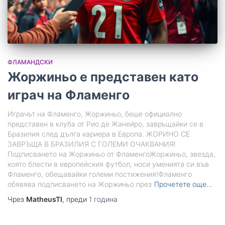
ФЛАМАНДСКИ
Жоржиньо е представен като
играч на Фламенго
Играчът на Фламенго, Жоржиньо, беше официално
представен в клуба от Рио де Жанейро, завръщайки се в
Бразилия след дълга кариера в Европа. ЖОРИНО СЕ
ЗАВРЪЩА В БРАЗИЛИЯ С ГОЛЕМИ ОЧАКВАНИЯ!
Подписването на Жоржиньо от ФламенгоЖоржиньо, звезда,
която блести в европейския футбол, носи уменията си във
Фламенго, обещавайки големи постижения!Фламенго
обявява подписването на Жоржиньо през
Прочетете още…
Чрез
MatheusTI
, преди
1 година